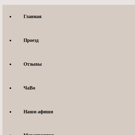
Перейти
к
Главная
содержимому
Проезд
Отзывы
ЧаВо
Наши афиши