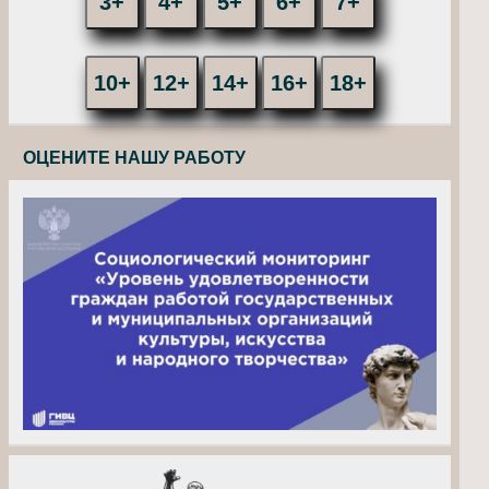
3+
4+
5+
6+
7+
10+
12+
14+
16+
18+
ОЦЕНИТЕ НАШУ РАБОТУ