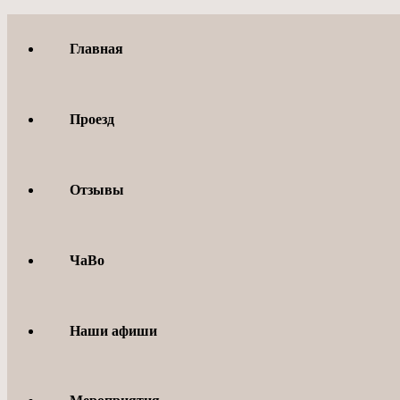
Перейти
к
Главная
содержимому
Проезд
Отзывы
ЧаВо
Наши афиши