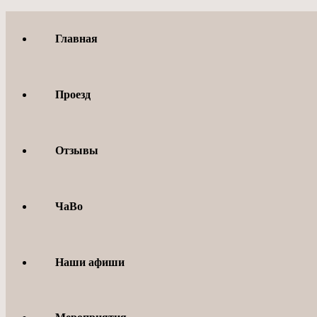
Перейти
к
Главная
содержимому
Проезд
Отзывы
ЧаВо
Наши афиши