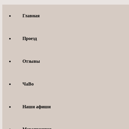
Перейти
к
Главная
содержимому
Проезд
Отзывы
ЧаВо
Наши афиши