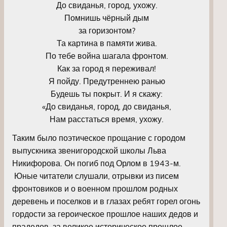
До свиданья, город, ухожу.
Помнишь чёрный дым
за горизонтом?
Та картина в памяти жива.
По тебе война шагала фронтом.
Как за город я переживал!
Я пойду. Предутреннею ранью
Будешь ты покрыт. И я скажу:
«До свиданья, город, до свиданья,
Нам расстаться время, ухожу.
Таким было поэтическое прощание с городом
выпускника звенигородской школы Льва
Никифорова. Он погиб под Орлом в 1943-м.
Юные читатели слушали, отрывки из писем
фронтовиков и о военном прошлом родных
деревень и поселков и в глазах ребят горел огонь
гордости за героическое прошлое наших дедов и
прадедов, за великое историческое прошлое