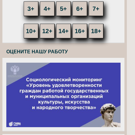
3+
4+
5+
6+
7+
10+
12+
14+
16+
18+
ОЦЕНИТЕ НАШУ РАБОТУ