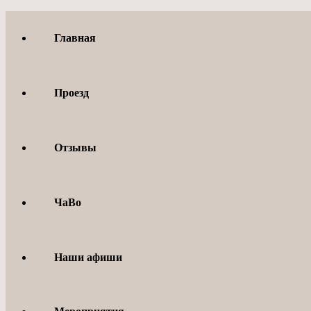
Перейти
к
Главная
содержимому
Проезд
Отзывы
ЧаВо
Наши афиши