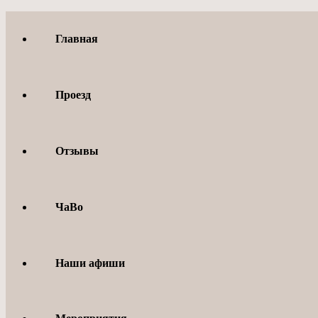
Перейти
к
Главная
содержимому
Проезд
Отзывы
ЧаВо
Наши афиши