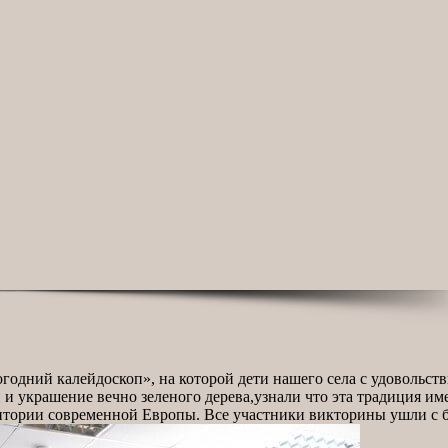
огодний калейдоскоп», на которой дети нашего села с удовольст
и украшение вечно зеленого дерева,узнали что эта традиция име
ритории современной Европы. Все участники викторины ушли с 