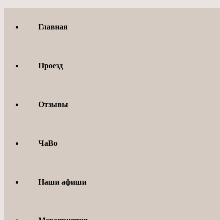
Перейти
к
Главная
содержимому
Проезд
Отзывы
ЧаВо
Наши афиши