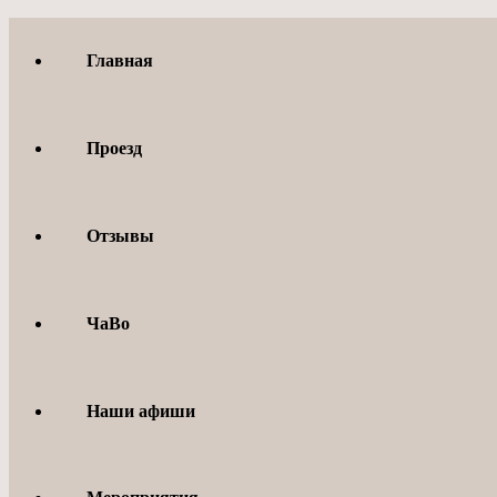
Перейти
к
Главная
содержимому
Проезд
Отзывы
ЧаВо
Наши афиши