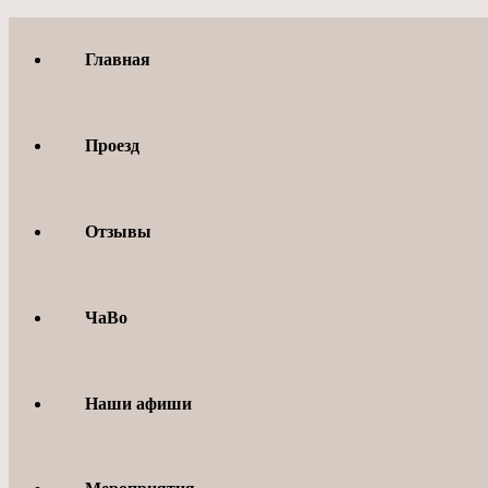
Перейти
к
Главная
содержимому
Проезд
Отзывы
ЧаВо
Наши афиши