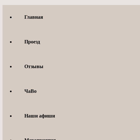
Перейти
к
Главная
содержимому
Проезд
Отзывы
ЧаВо
Наши афиши