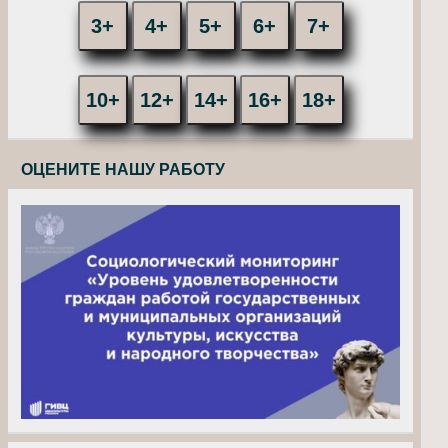
3+
4+
5+
6+
7+
10+
12+
14+
16+
18+
ОЦЕНИТЕ НАШУ РАБОТУ