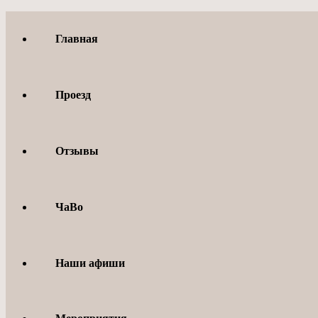
Перейти
к
Главная
содержимому
Проезд
Отзывы
ЧаВо
Наши афиши