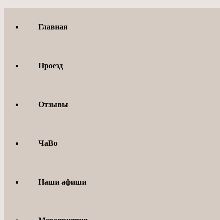
Перейти
к
Главная
содержимому
Проезд
Отзывы
ЧаВо
Наши афиши