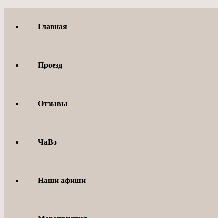
Перейти
к
Главная
содержимому
Проезд
Отзывы
ЧаВо
Наши афиши