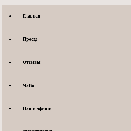
Перейти
к
Главная
содержимому
Проезд
Отзывы
ЧаВо
Наши афиши