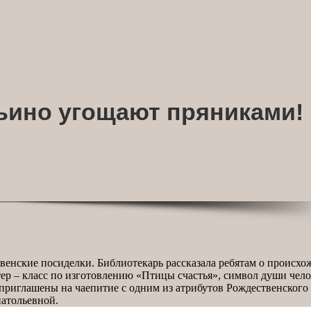
ьино угощают пряниками!
твенские посиделки. Библиотекарь рассказала ребятам о происх
ер – класс по изготовлению «Птицы счастья», символ души чело
приглашены на чаепитие с одним из атрибутов Рождественског
атольевной.