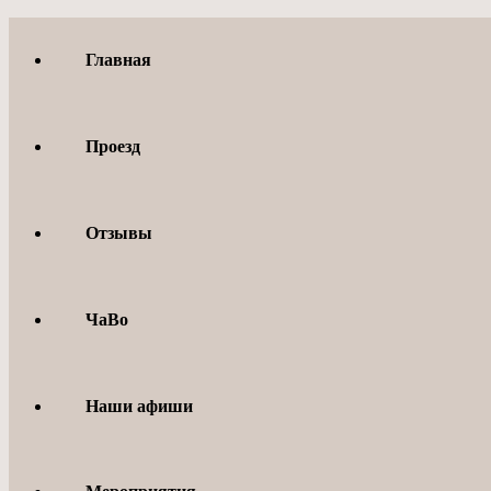
Перейти
к
Главная
содержимому
Проезд
Отзывы
ЧаВо
Наши афиши