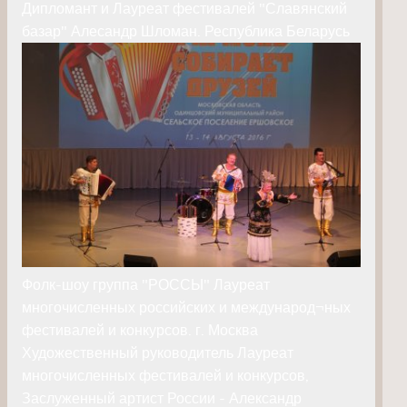
Дипломант и Лауреат фестивалей "Славянский
базар" Алесандр Шломан. Республика Беларусь
Фолк-шоу группа "РОССЫ" Лауреат
многочисленных российских и международ¬ных
фестивалей и конкурсов. г. Москва
Художественный руководитель Лауреат
многочисленных фестивалей и конкурсов,
Заслуженный артист России - Александр