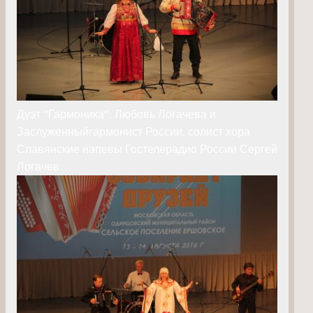
Дуэт "Гармоника". Любовь Логачева и
Заслуженныйгармонист России, солист хора
Славянские напевы Гостелерадио России Сергей
Логачев