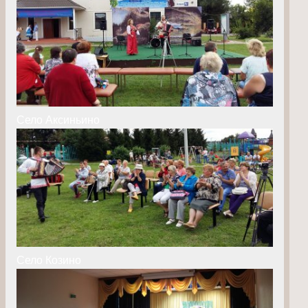
Село Аксиньино
Село Козино