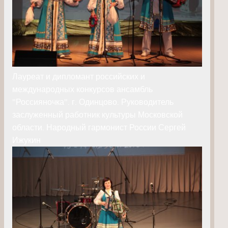
Лауреат и дипломант российских и
международных конкурсов ансамбль
"Россияночка". г. Одинцово. Руководитель
заслуженный работник культуры Московской
области. Народный гармонист России Сергей
Ижукин