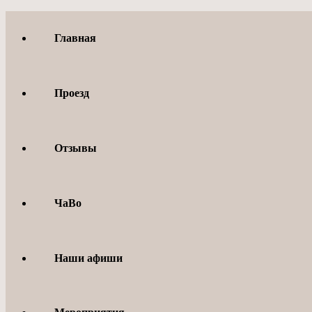
Перейти
к
Главная
содержимому
Проезд
Отзывы
ЧаВо
Наши афиши