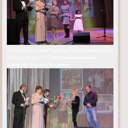
Село Ершово. Зам. Руководителя администрации
СП Ершовское Т.А. Палагина награждает
Ахмедову Эльвиру Яхъеевну