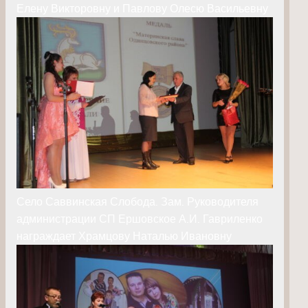
Елену Викторовну и Павлову Олесю Васильевну
Село Саввинская Слобода. Зам. Руководителя
администрации СП Ершовское А.И. Гавриленко
награждает Храмцову Наталью Ивановну