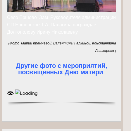
Село Ершово. Зам. Руководителя администрации
СП Ершовское Т.А. Палагина награждает
Долгополову Ирину Николаевну
(Фото Марии Кремневой, Валентины Галкиной, Константина
Лошкарева )
Другие фото с мероприятий,
посвященных Дню матери