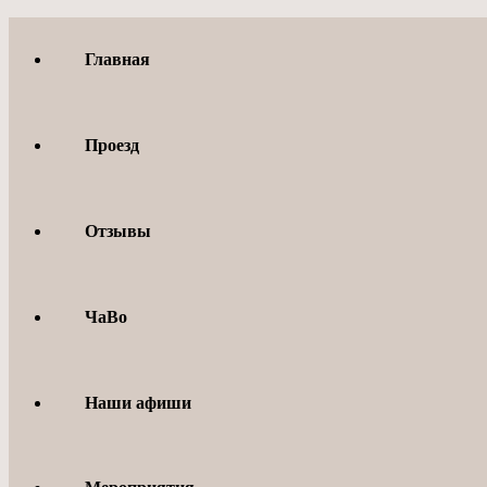
Перейти
к
Главная
содержимому
Проезд
Отзывы
ЧаВо
Наши афиши