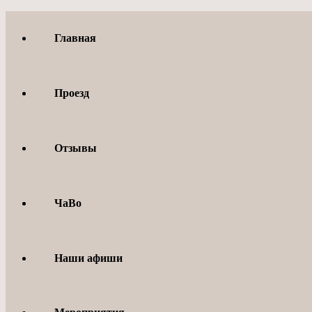
Перейти
к
Главная
содержимому
Проезд
Отзывы
ЧаВо
Наши афиши