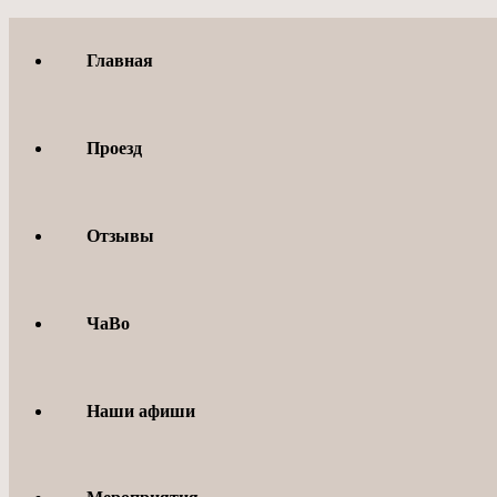
Перейти
к
Главная
содержимому
Проезд
Отзывы
ЧаВо
Наши афиши