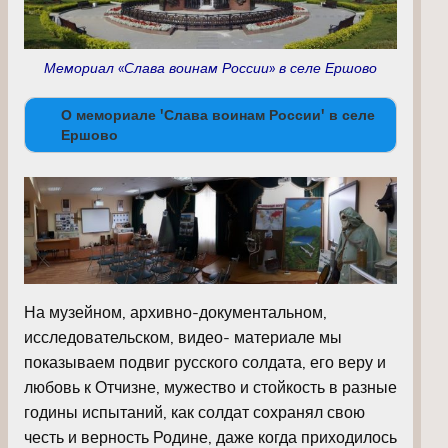
Мемориал «Слава воинам России» в селе Ершово
О мемориале 'Слава воинам России' в селе
Ершово
На музейном, архивно-документальном,
исследовательском, видео- материале мы
показываем подвиг русского солдата, его веру и
любовь к Отчизне, мужество и стойкость в разные
годины испытаний, как солдат сохранял свою
честь и верность Родине, даже когда приходилось