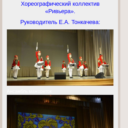
Хореографический коллектив
«Ривьера».
Руководитель Е.А. Тонкачева:
Ансамбль мажореток