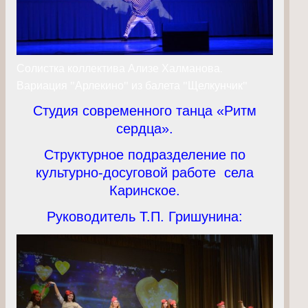
Солистка коллектива Ализе Халманова.
Вариация "Арлекино" из балета "Щелкунчик"
Студия современного танца «Ритм
сердца».
Структурное подразделение по
культурно-досуговой работе села
Каринское.
Руководитель Т.П. Гришунина: