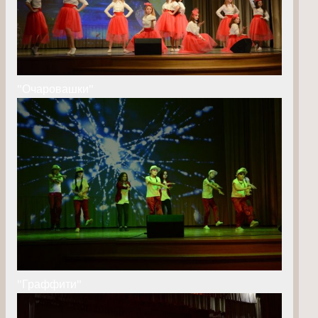
"Очаровашки"
"Граффити"