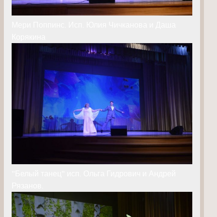
Мери Поппинс. Исп. Юлия Чичканова и Даша
Корякина
"Белый танец" исп. Ольга Гидрович и Андрей
Рязанов.