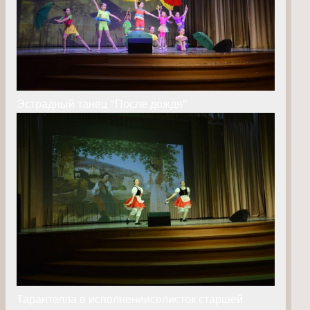
Эстрадный танец "После дождя"
Тарантелла в исполнениисолисток старшей