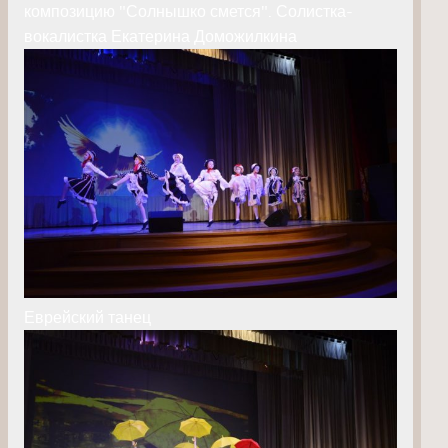
композицию "Солнышко смется". Солистка-
вокалистка Екатерина Доможилкина
Еврейский танец