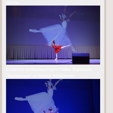
группы
Солистка коллектива Настя Чайка. Вариация
"Карамелька" из балета "Щелкунчик"