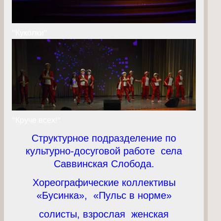
"Куколки"
"Круче всех!"
Структурное подразделение по
культурно-досуговой работе села
Саввинская Слобода.
Хореографические коллективы
«Бусинка», «Пульс в норме»
солисты, взрослая женская