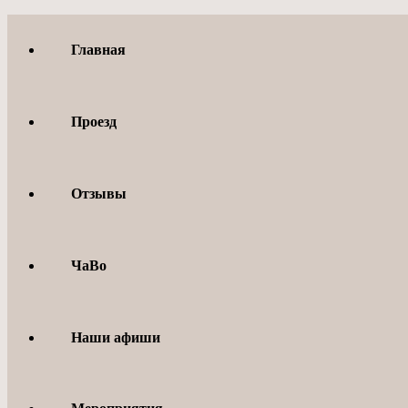
Перейти
к
Главная
содержимому
Проезд
Отзывы
ЧаВо
Наши афиши