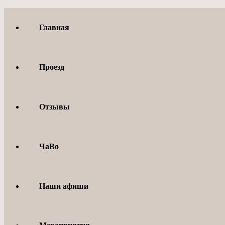
Перейти
к
Главная
содержимому
Проезд
Отзывы
ЧаВо
Наши афиши