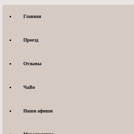
Перейти
к
Главная
содержимому
Проезд
Отзывы
ЧаВо
Наши афиши