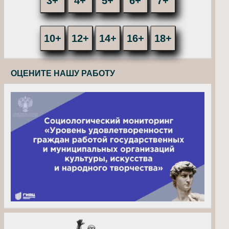
3+
4+
5+
6+
7+
10+
12+
14+
16+
18+
ОЦЕНИТЕ НАШУ РАБОТУ