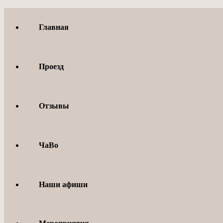
Перейти
к
Главная
содержимому
Проезд
Отзывы
ЧаВо
Наши афиши