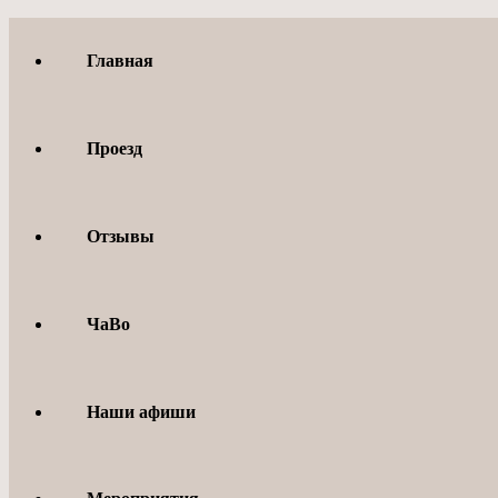
Перейти
к
Главная
содержимому
Проезд
Отзывы
ЧаВо
Наши афиши