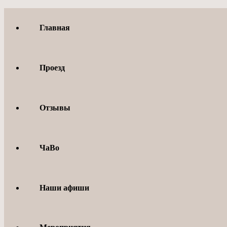
Перейти
к
Главная
содержимому
Проезд
Отзывы
ЧаВо
Наши афиши