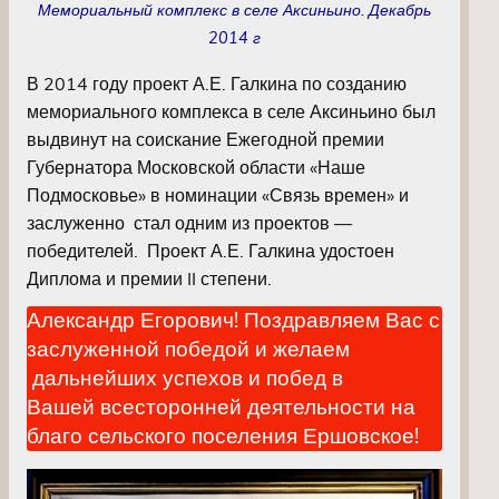
Мемориальный комплекс в селе Аксиньино. Декабрь
2014 г
В 2014 году проект А.Е. Галкина по созданию
мемориального комплекса в селе Аксиньино был
выдвинут на соискание Ежегодной премии
Губернатора Московской области «Наше
Подмосковье» в номинации «Связь времен» и
заслуженно стал одним из проектов —
победителей. Проект А.Е. Галкина удостоен
Диплома и премии II степени.
Александр Егорович! Поздравляем Вас с
заслуженной победой и желаем
дальнейших успехов и побед в
Вашей всесторонней деятельности на
благо сельского поселения Ершовское!