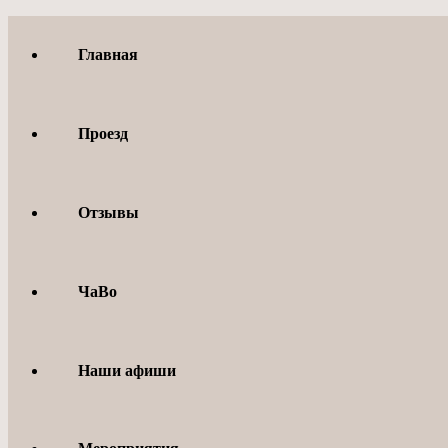
Перейти
к
Главная
содержимому
Проезд
Отзывы
ЧаВо
Наши афиши