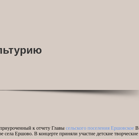
ультурию
 приуроченный к отчету Главы
сельского поселения Ершовское
В.
тре села Ершово. В концерте приняли участие детские творчески