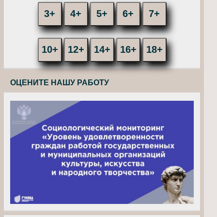
3+
4+
5+
6+
7+
10+
12+
14+
16+
18+
ОЦЕНИТЕ НАШУ РАБОТУ