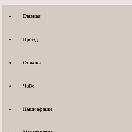
Перейти
к
Главная
содержимому
Проезд
Отзывы
ЧаВо
Наши афиши