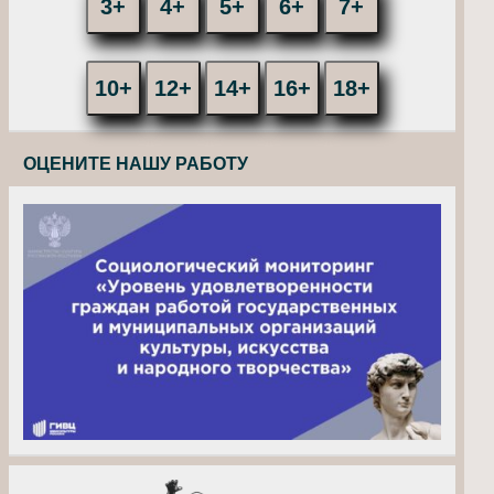
3+
4+
5+
6+
7+
10+
12+
14+
16+
18+
ОЦЕНИТЕ НАШУ РАБОТУ