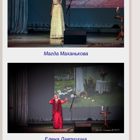
Магда Маханькова
Елена Лаврушина