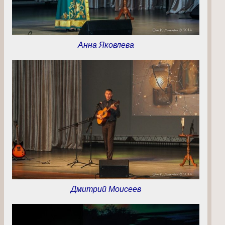
Анна Яковлева
Дмитрий Моисеев