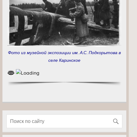
Фото из музейной экспозиции им. А.С. Подкорытова в
селе Каринское