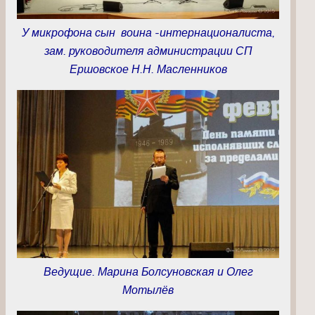
У микрофона сын воина -интернационалиста,
зам. руководителя администрации СП
Ершовское Н.Н. Масленников
Ведущие. Марина Болсуновская и Олег
Мотылёв