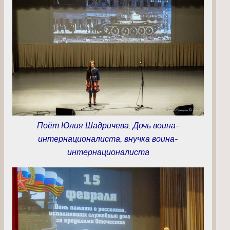
Поёт Юлия Шадричева. Дочь воина-
интернационалиста, внучка воина-
интернационалиста