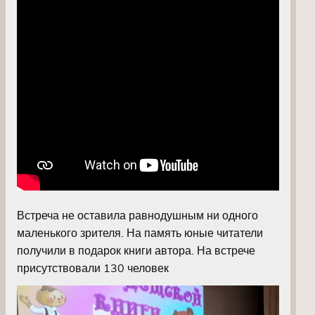
Встреча не оставила равнодушным ни одного
маленького зрителя. На память юные читатели
получили в подарок книги автора. На встрече
присутствовали 130 человек