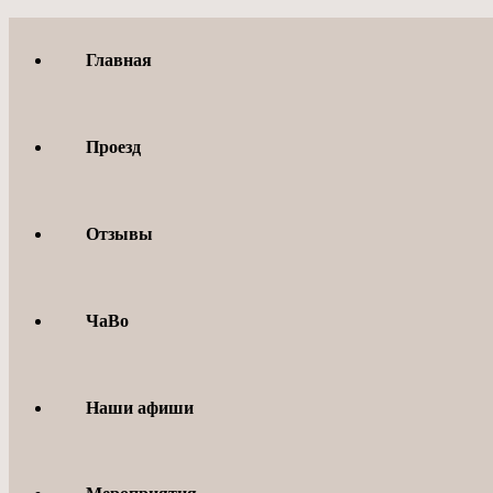
Перейти
к
Главная
содержимому
Проезд
Отзывы
ЧаВо
Наши афиши