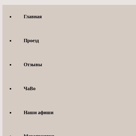
Перейти
к
Главная
содержимому
Проезд
Отзывы
ЧаВо
Наши афиши