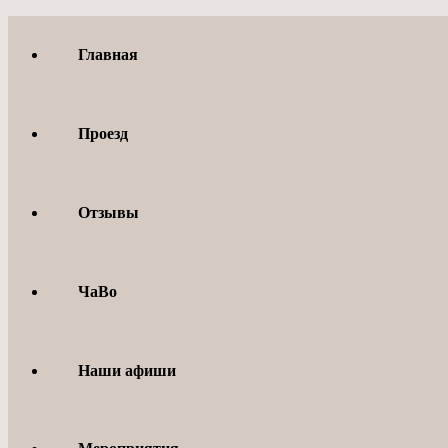
Перейти
к
Главная
содержимому
Проезд
Отзывы
ЧаВо
Наши афиши