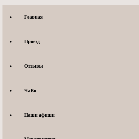
Перейти
к
Главная
содержимому
Проезд
Отзывы
ЧаВо
Наши афиши