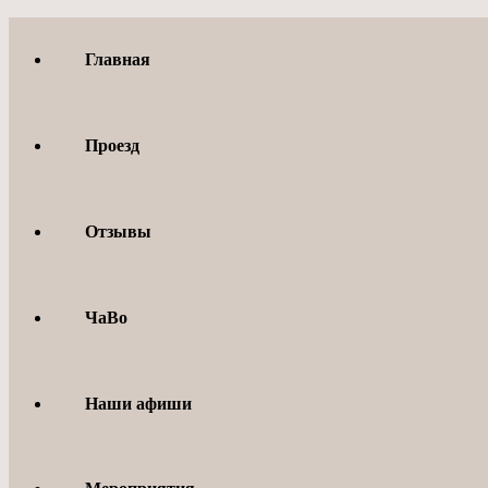
Перейти
к
Главная
содержимому
Проезд
Отзывы
ЧаВо
Наши афиши