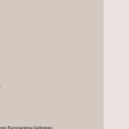
ра Васильевича Бабурина .