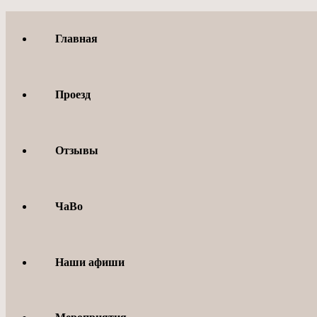
Перейти
к
Главная
содержимому
Проезд
Отзывы
ЧаВо
Наши афиши