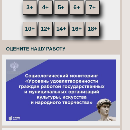
3+
4+
5+
6+
7+
10+
12+
14+
16+
18+
ОЦЕНИТЕ НАШУ РАБОТУ