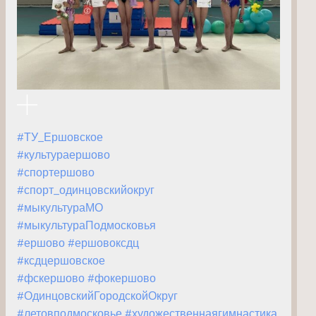
#ТУ_Ершовское
#культураершово
#спортершово
#спорт_одинцовскийокруг
#мыкультураМО
#мыкультураПодмосковья
#ершово
#ершовоксдц
#ксдцершовское
#фскершово
#фокершово
#ОдинцовскийГородскойОкруг
#летовподмосковье
#художественнаягимнастика