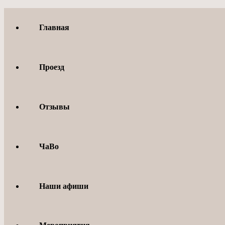
Перейти
к
Главная
содержимому
Проезд
Отзывы
ЧаВо
Наши афиши