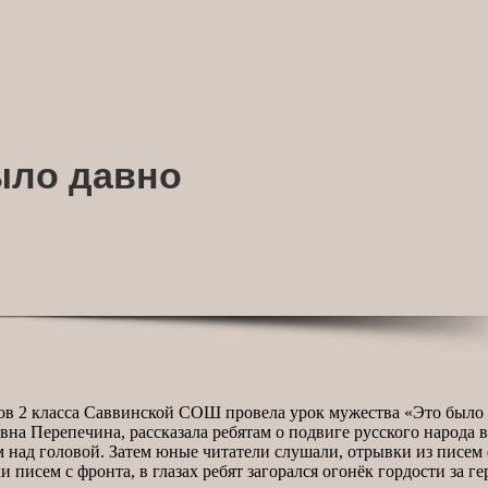
ыло давно
ков 2 класса Саввинской СОШ провела урок мужества «Это было 
на Перепечина, рассказала ребятам о подвиге русского народа в
м над головой. Затем юные читатели слушали, отрывки из писе
 писем с фронта, в глазах ребят загорался огонёк гордости за г