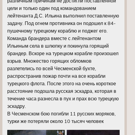
различным причинам не достигли поставленной
цели и только один под командованием
лейтенанта Д.С. Ильина выполнил поставленную
задачу. Под огнем противника он подошел к 84-
пушечному турецкому кораблю и поджег его.
Команда брандера вместе с лейтенантом
Ильиным села в шлюпку и покинула горящий
брандер. Вскоре на турецком корабле произошел
взрыв. Множество горящих обломков
разлетелись по всей Чесменской бухте,
распространив пожар почти на все корабли
турецкого флота. После этого на очень короткое
расстояние подошла русская эскадра, которая в
течение часа разнесла в пух и прах всю турецкую
эскадру.
В Чесменском бою погибли 11 русских моряков,
турки же потеряли около 10 тысяч человек