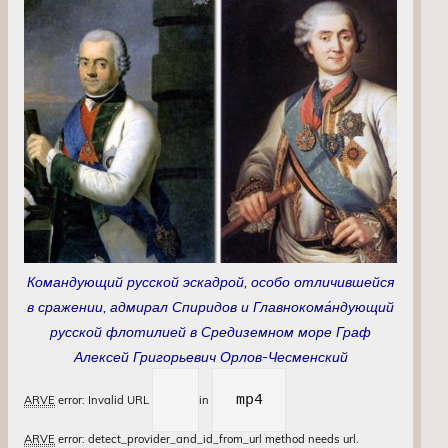
Командующий русской эскадрой, особо отличившейся
в сражении, адмирал Спиридов и Главнокома́ндующий
русской флотилией в Средиземном море Граф
Алексей Григорьевич Орлов-Чесменский
mp4
ARVE
error: Invalid URL
in
ARVE
error: detect_provider_and_id_from_url method needs url.